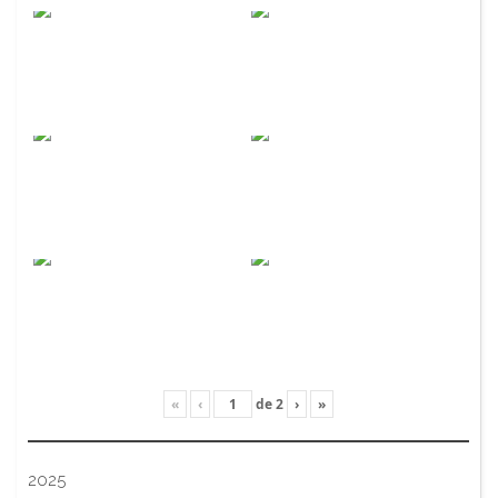
«
‹
de
2
›
»
2025