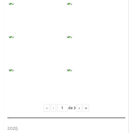
«
‹
de
3
›
»
2025