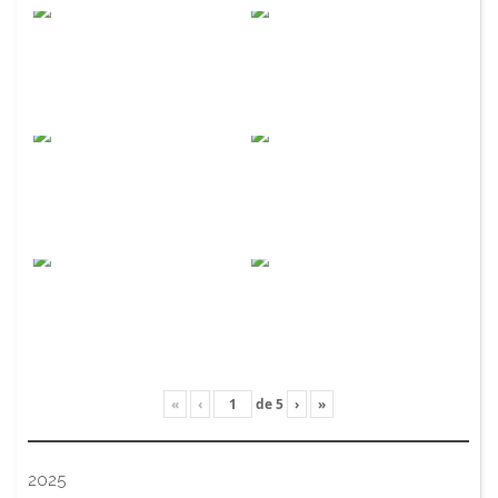
«
‹
de
5
›
»
2025