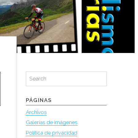
Search
Search
for:
PÁGINAS
Archivos
Galerías de imágenes
Política de privacidad