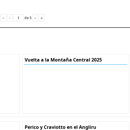
«
‹
de
5
›
»
Vuelta a la Montaña Central 2025
Perico y Craviotto en el Angliru