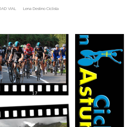
DAD VIAL
Lena Destino Ciclista
Search
Search
for: