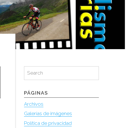
Search
Search
for:
PÁGINAS
Archivos
Galerías de imágenes
Política de privacidad