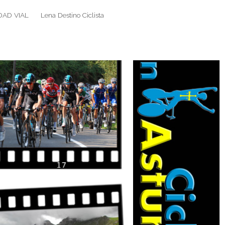
DAD VIAL
Lena Destino Ciclista
Search
Search
for: