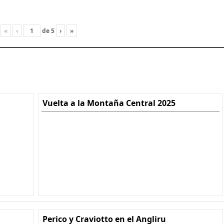
«
‹
de
5
›
»
Vuelta a la Montaña Central 2025
Perico y Craviotto en el Angliru