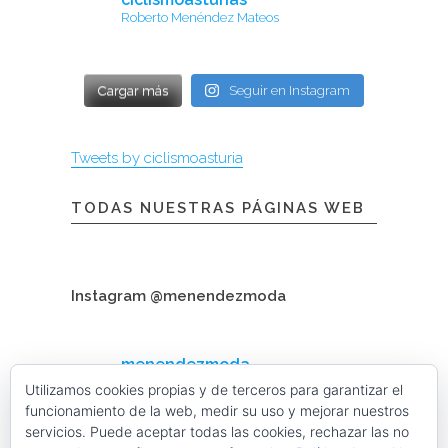
Roberto Menéndez Mateos
Cargar más
Seguir en Instagram
Tweets by ciclismoasturia
TODAS NUESTRAS PÁGINAS WEB
Instagram @menendezmoda
menendezmoda
Menéndez Moda hombre
Utilizamos cookies propias y de terceros para garantizar el
funcionamiento de la web, medir su uso y mejorar nuestros
servicios. Puede aceptar todas las cookies, rechazar las no