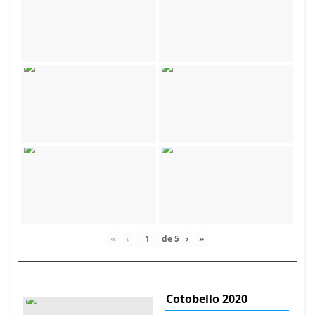
«
‹
de
5
›
»
Cotobello 2020