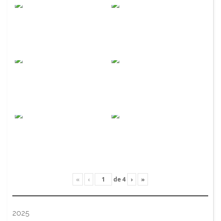
«
‹
de
4
›
»
2025