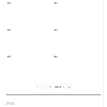
«
‹
de
4
›
»
2025