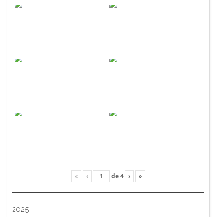
«
‹
de
4
›
»
2025