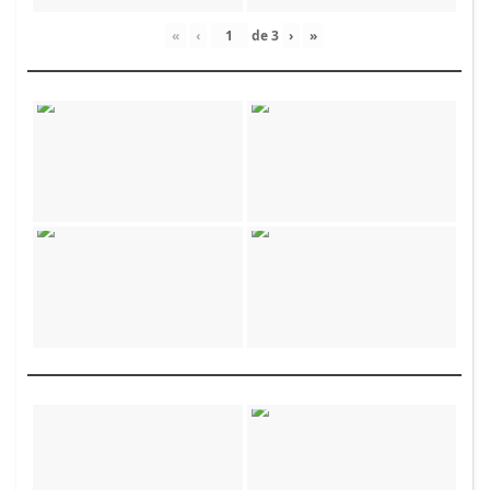
«
‹
de
3
›
»