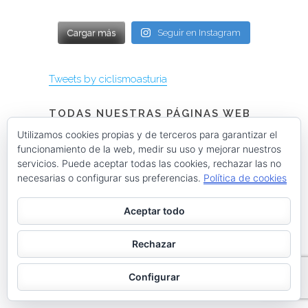
Cargar más
Seguir en Instagram
Tweets by ciclismoasturia
TODAS NUESTRAS PÁGINAS WEB
Utilizamos cookies propias y de terceros para garantizar el
funcionamiento de la web, medir su uso y mejorar nuestros
servicios. Puede aceptar todas las cookies, rechazar las no
Instagram @menendezmoda
necesarias o configurar sus preferencias.
Política de cookies
Aceptar todo
menendezmoda
Menéndez Moda hombre
Rechazar
Configurar
Cargar más
Seguir en Instagram