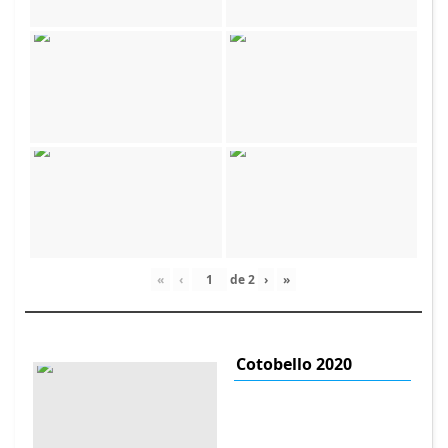
«
‹
de
2
›
»
Cotobello 2020