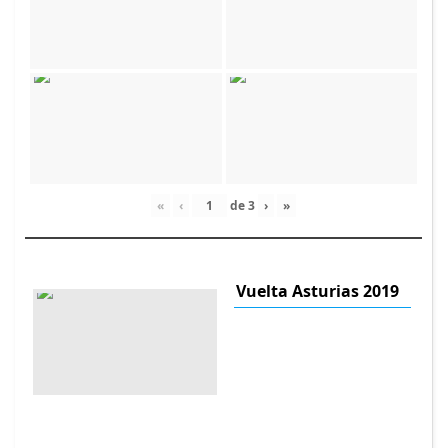
«
‹
de
3
›
»
Vuelta Asturias 2019