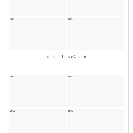
«
‹
de
2
›
»