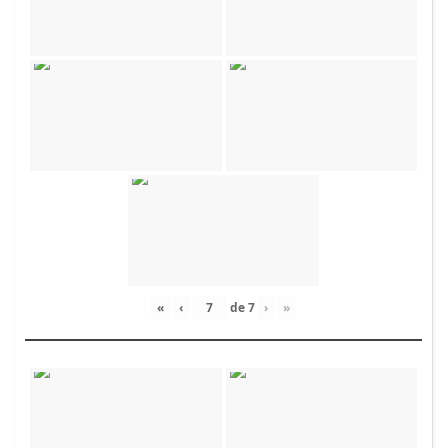
«
‹
de
7
›
»