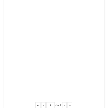
«
‹
de
2
›
»