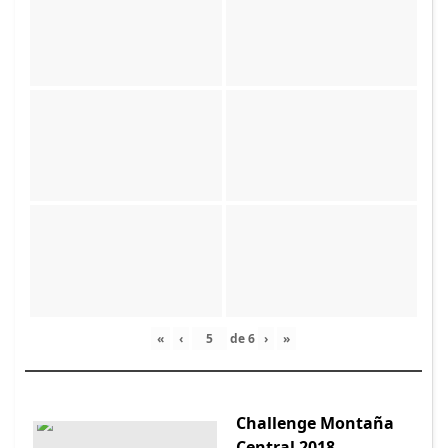
«
‹
de
6
›
»
Challenge Montaña
Central 2018