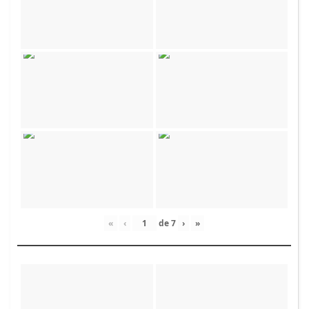
«
‹
de
7
›
»