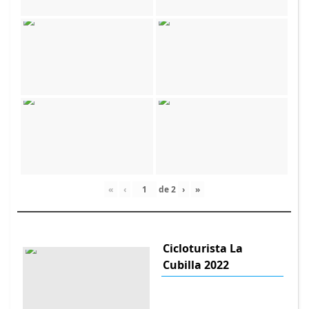
«
‹
de
2
›
»
Cicloturista La
Cubilla 2022