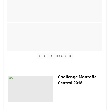
«
‹
de
6
›
»
Challenge Montaña
Central 2018