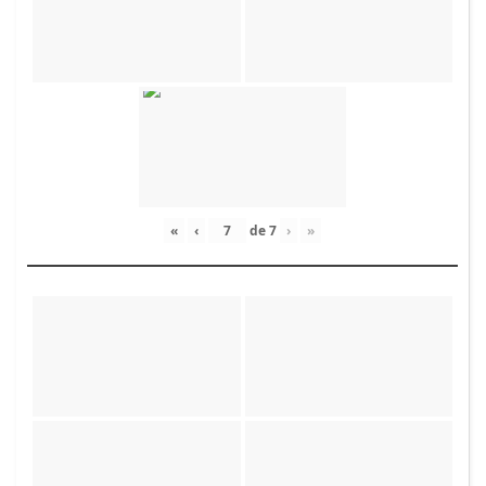
«
‹
de
7
›
»