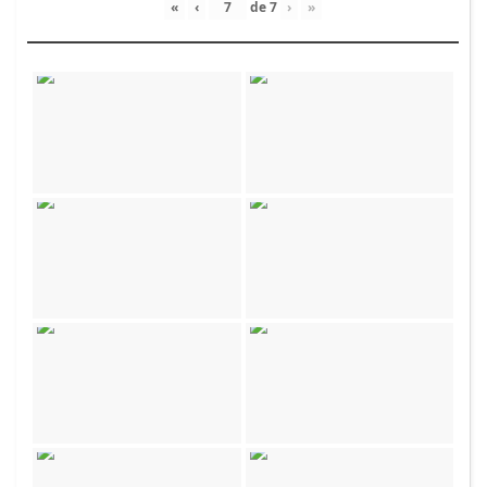
«
‹
de
7
›
»