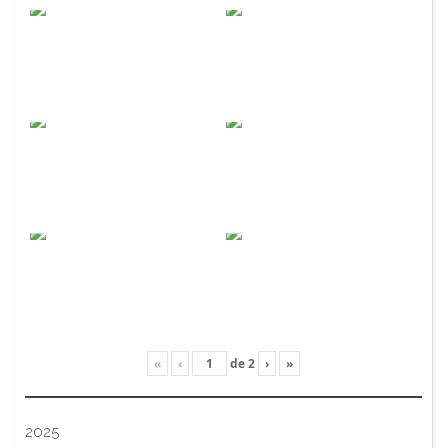
«
‹
de
2
›
»
2025