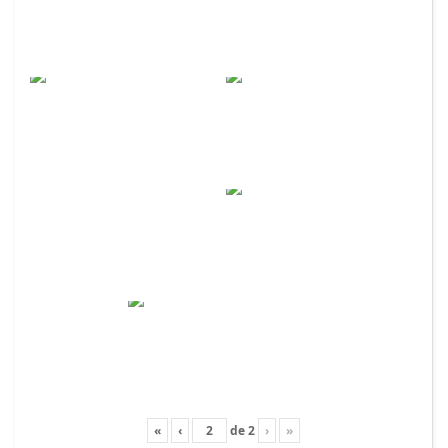
«
‹
de
2
›
»