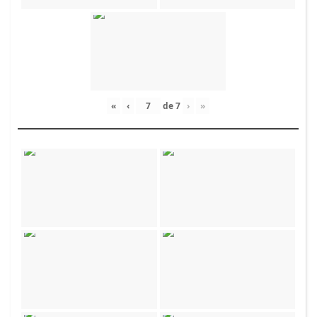
«
‹
de
7
›
»