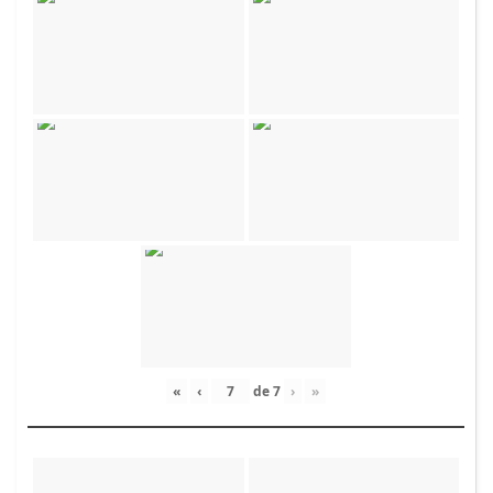
«
‹
de
7
›
»