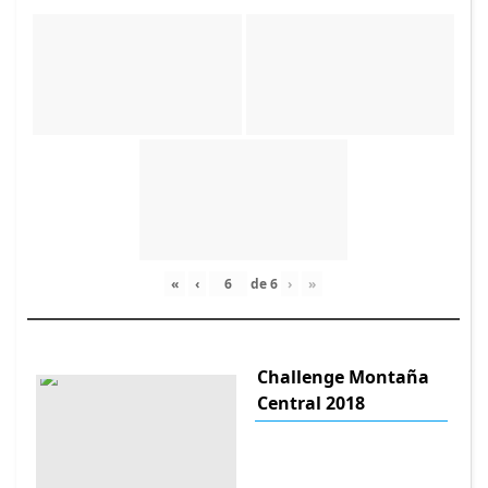
«
‹
de
6
›
»
Challenge Montaña
Central 2018