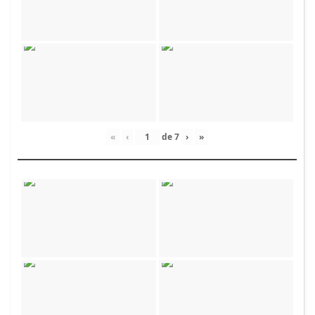
«
‹
de
7
›
»