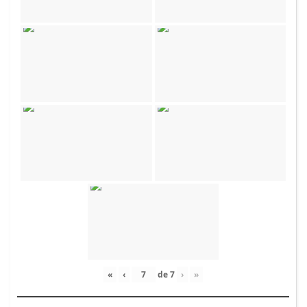
«
‹
de
7
›
»