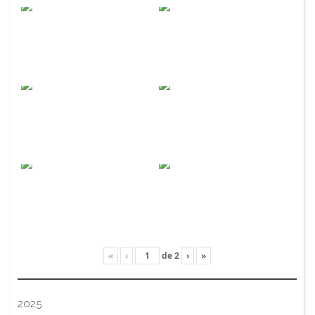
«
‹
de
2
›
»
2025