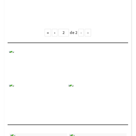
«
‹
de
2
›
»