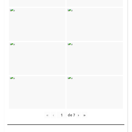
«
‹
de
7
›
»