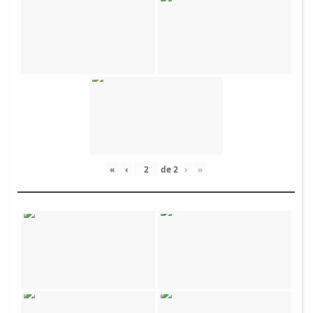
«
‹
de
2
›
»