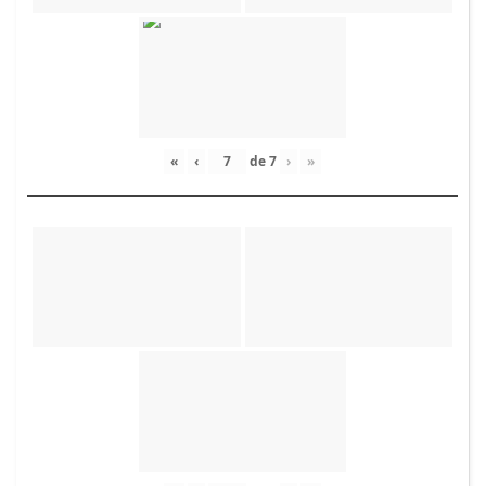
«
‹
de
7
›
»