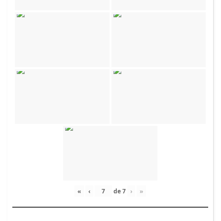
«
‹
de
7
›
»