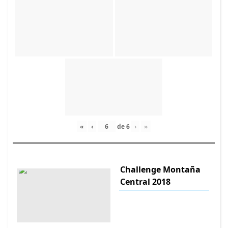
«
‹
de
6
›
»
Challenge Montaña
Central 2018