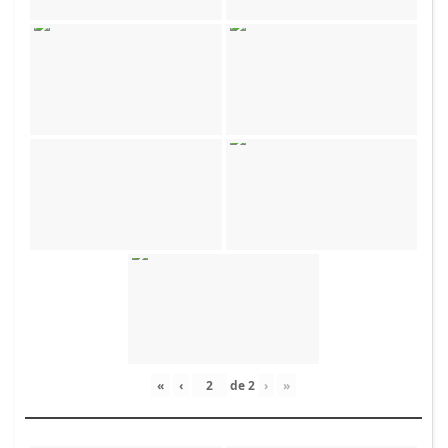
«
‹
de
2
›
»