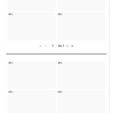
«
‹
de
7
›
»