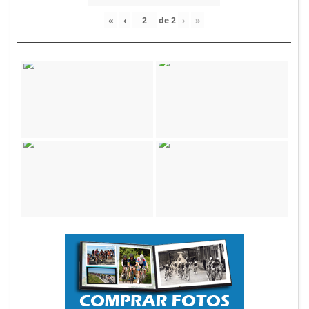
«
‹
de
2
›
»