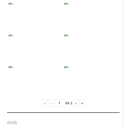
«
‹
de
2
›
»
2025