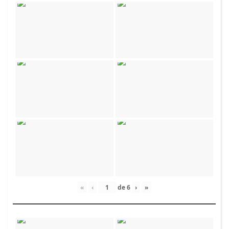
«
‹
de
6
›
»