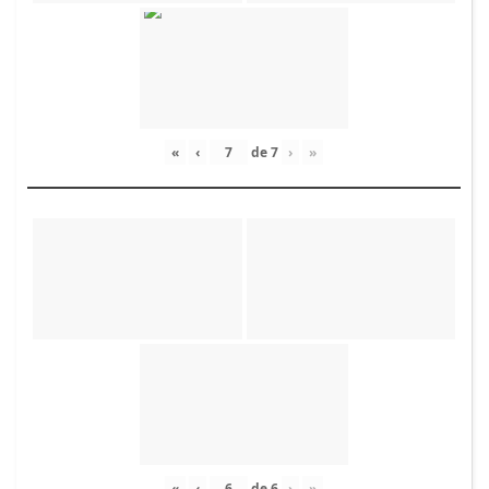
«
‹
de
7
›
»
«
‹
de
6
›
»