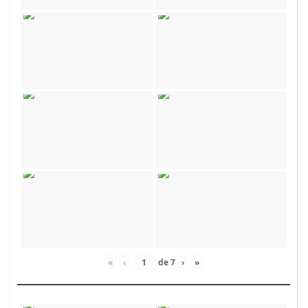
«
‹
de
7
›
»