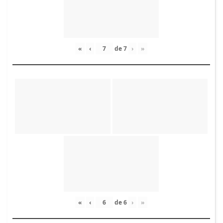
«
‹
de
7
›
»
«
‹
de
6
›
»