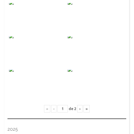
«
‹
de
2
›
»
2025