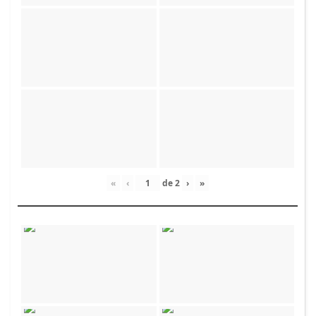
«
‹
de
2
›
»