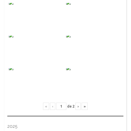
«
‹
de
2
›
»
2025