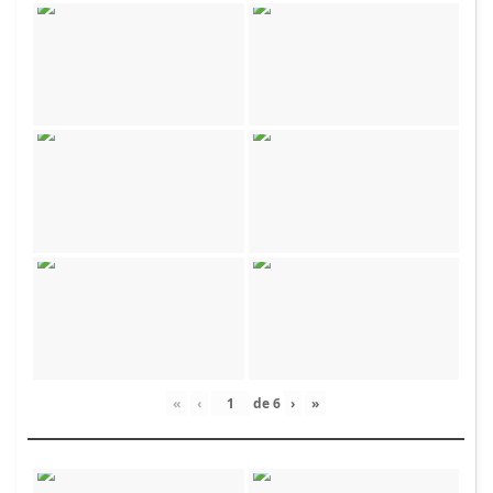
«
‹
de
6
›
»