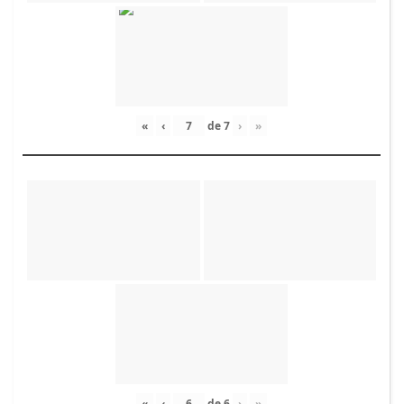
«
‹
de
7
›
»
«
‹
de
6
›
»