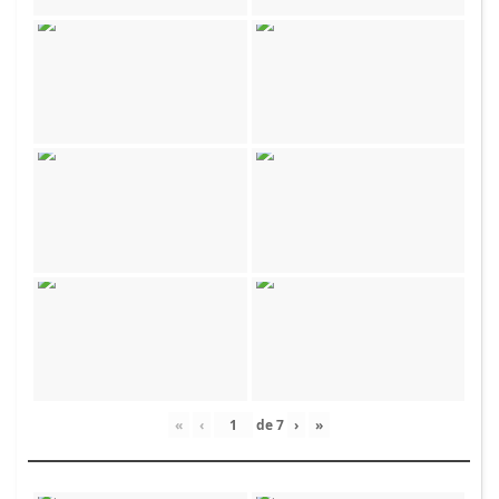
«
‹
de
7
›
»