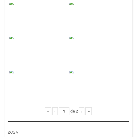
«
‹
de
2
›
»
2025