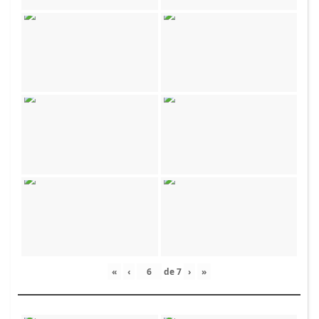
«
‹
de
7
›
»