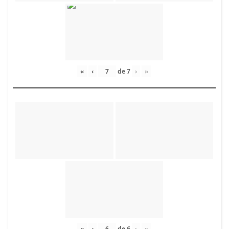
«
‹
de
7
›
»
«
‹
de
6
›
»