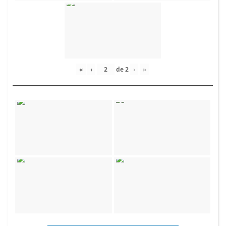
«
‹
de
2
›
»