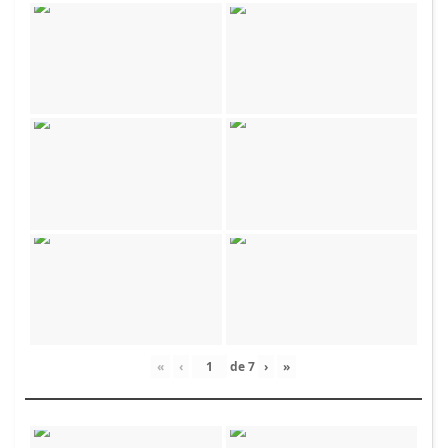
«
‹
de
7
›
»