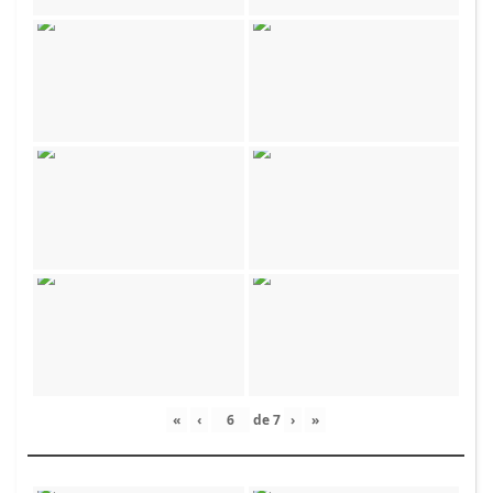
«
‹
de
7
›
»