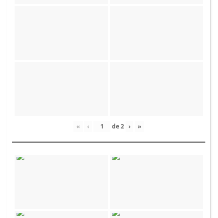
«
‹
de
2
›
»