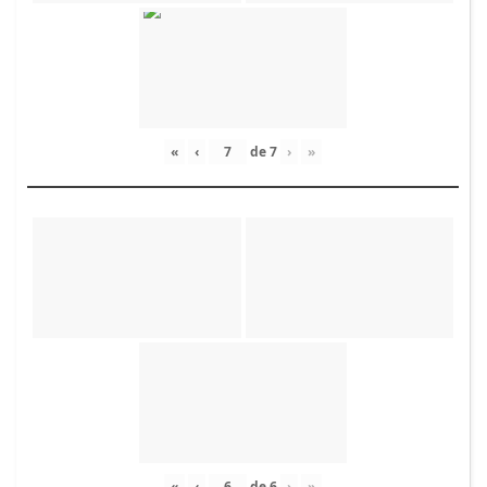
«
‹
de
7
›
»
«
‹
de
6
›
»