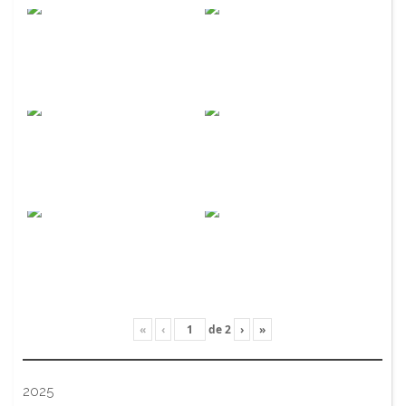
«
‹
de
2
›
»
2025