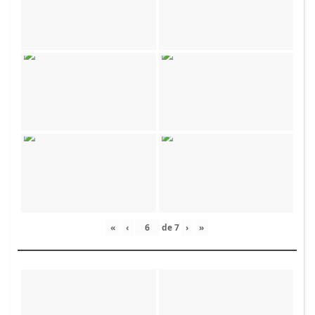
«
‹
de
7
›
»