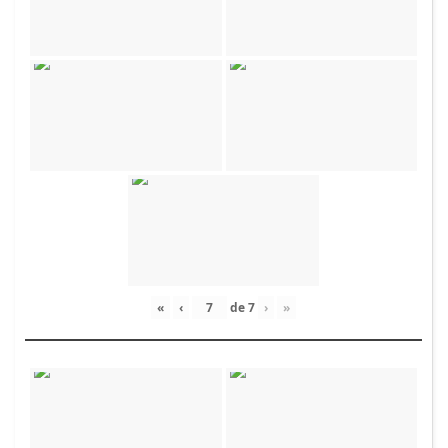
«
‹
de
7
›
»