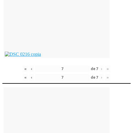
«
‹
de
7
›
»
«
‹
de
7
›
»