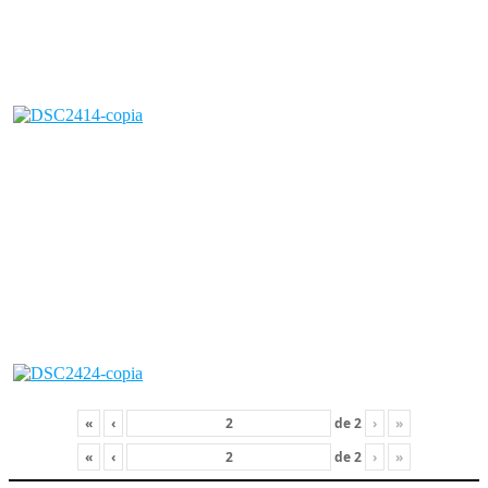
«
‹
de
2
›
»
«
‹
de
2
›
»