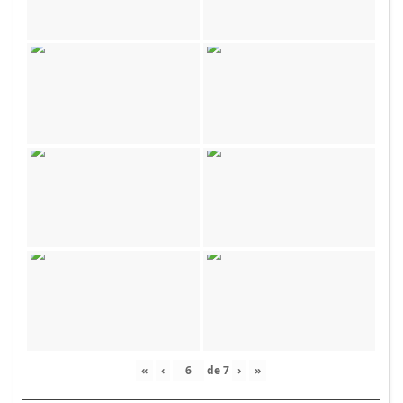
«
‹
de
7
›
»