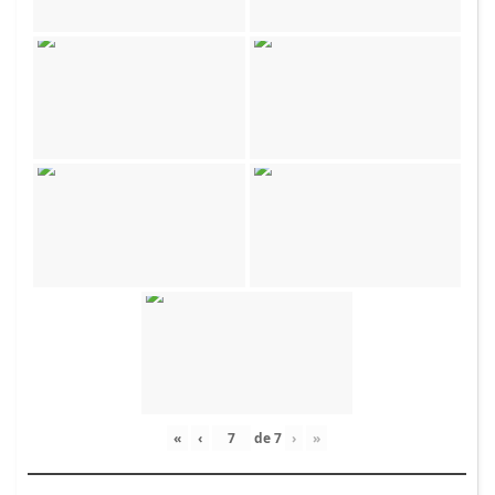
«
‹
de
7
›
»