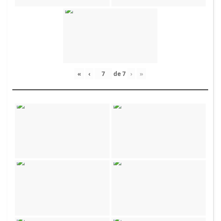
«
‹
de
7
›
»