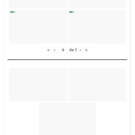
«
‹
de
7
›
»