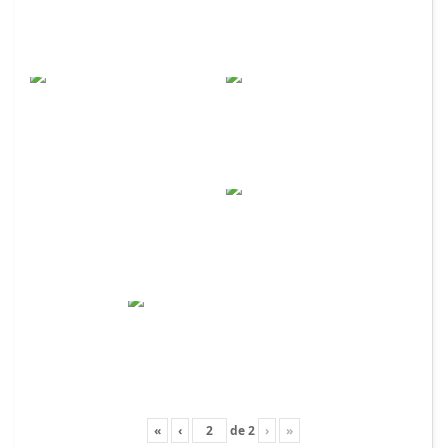
«
‹
de
2
›
»