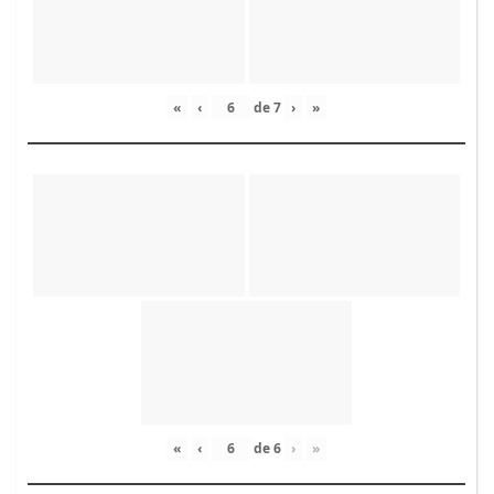
«
‹
de
7
›
»
«
‹
de
6
›
»