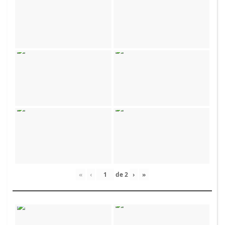
«
‹
de
2
›
»