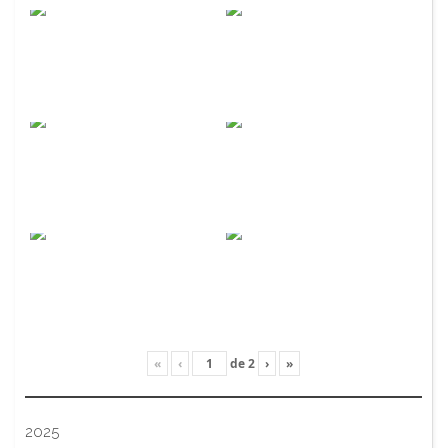
«
‹
de
2
›
»
2025