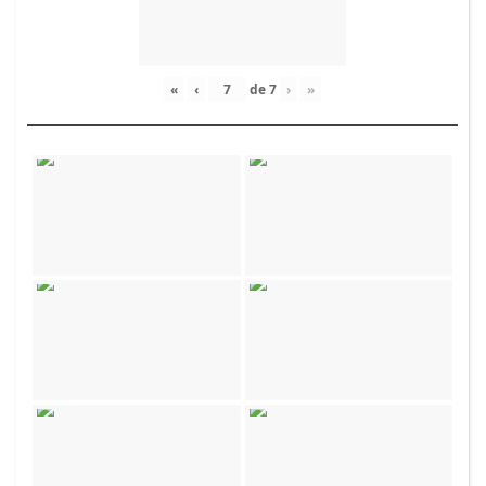
«
‹
de
7
›
»