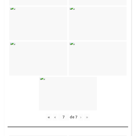
«
‹
de
7
›
»