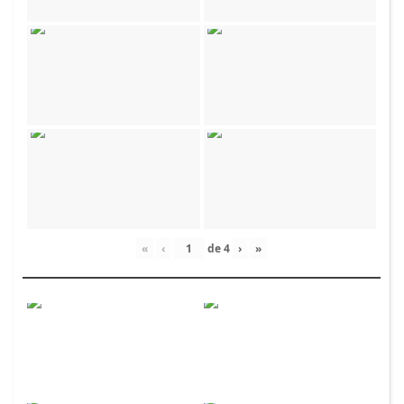
«
‹
de
4
›
»