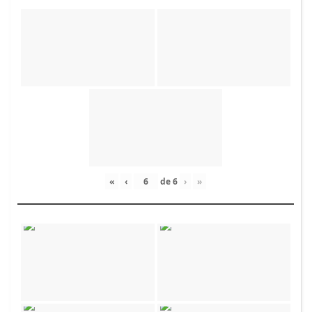
«
‹
de
6
›
»