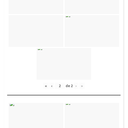
«
‹
de
2
›
»