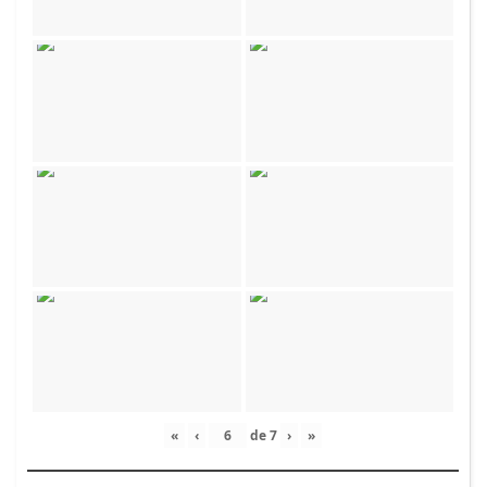
«
‹
de
7
›
»