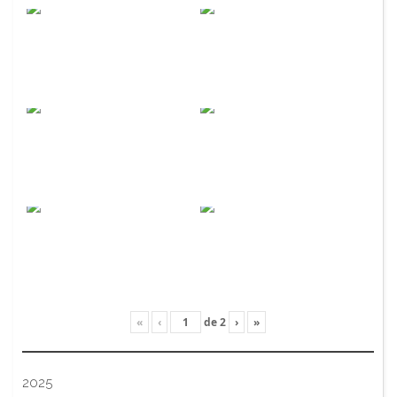
«
‹
de
2
›
»
2025