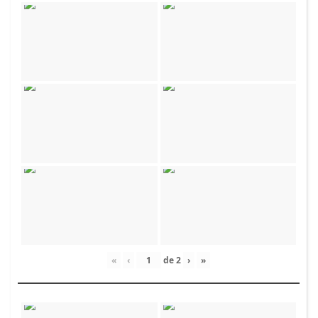
«
‹
de
2
›
»