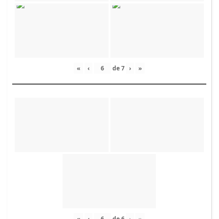
«
‹
de
7
›
»
«
‹
de
6
›
»