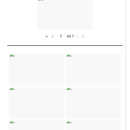
«
‹
de
7
›
»