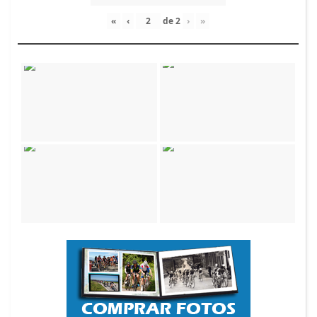
«
‹
de
2
›
»