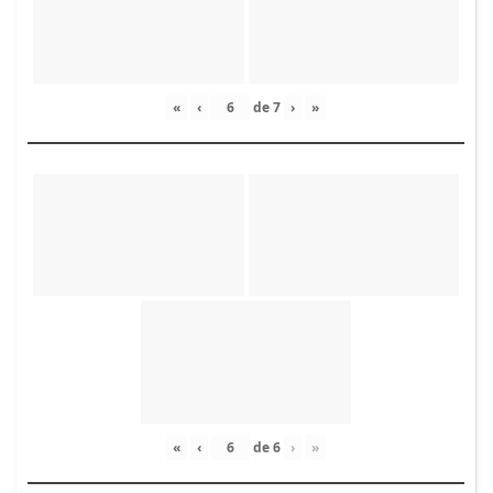
«
‹
de
7
›
»
«
‹
de
6
›
»