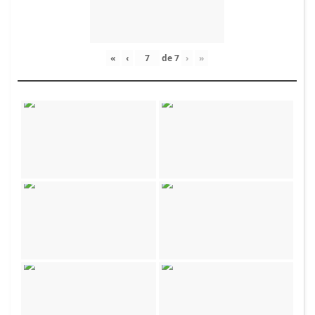
«
‹
de
7
›
»