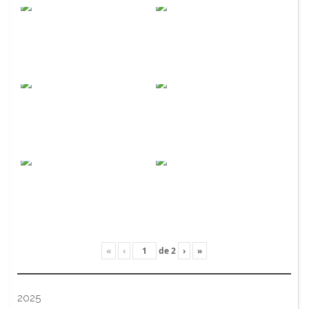
«
‹
de
2
›
»
2025