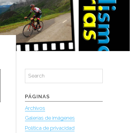
Search
Search
for:
PÁGINAS
Archivos
Galerías de imágenes
Política de privacidad