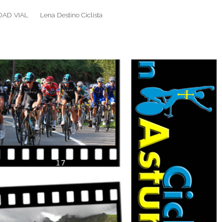
DAD VIAL
Lena Destino Ciclista
Search
Search
for: