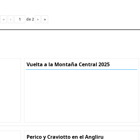
«
‹
de
2
›
»
Vuelta a la Montaña Central 2025
Perico y Craviotto en el Angliru