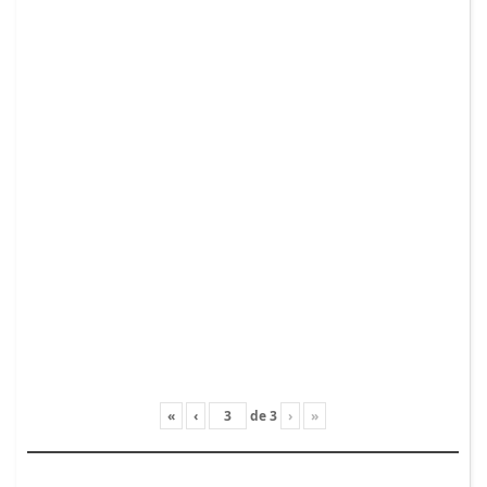
«
‹
de
3
›
»