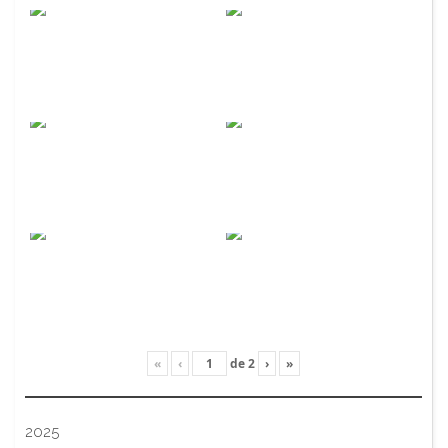
«
‹
de
2
›
»
2025