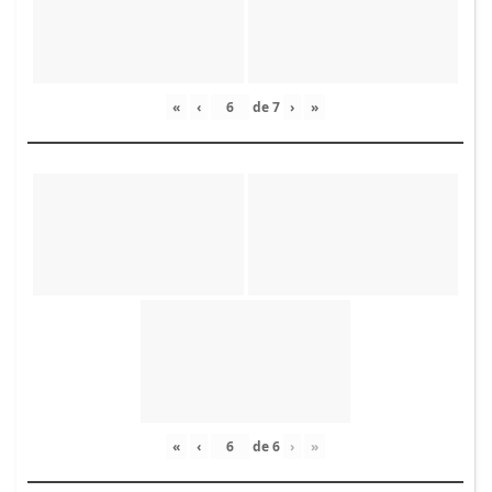
«
‹
de
7
›
»
«
‹
de
6
›
»