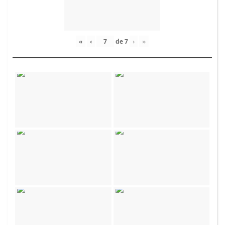
«
‹
de
7
›
»