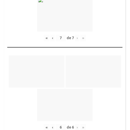
«
‹
de
7
›
»
«
‹
de
6
›
»