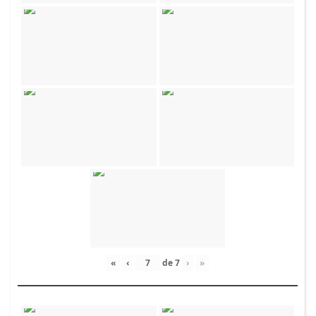
«
‹
de
7
›
»