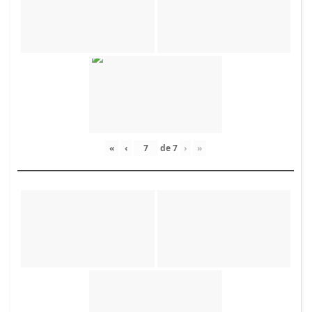
«
‹
de
7
›
»