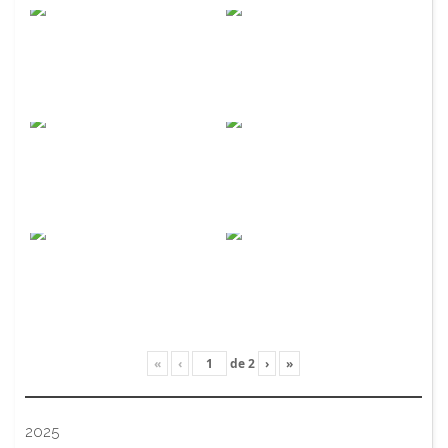
«
‹
de
2
›
»
2025