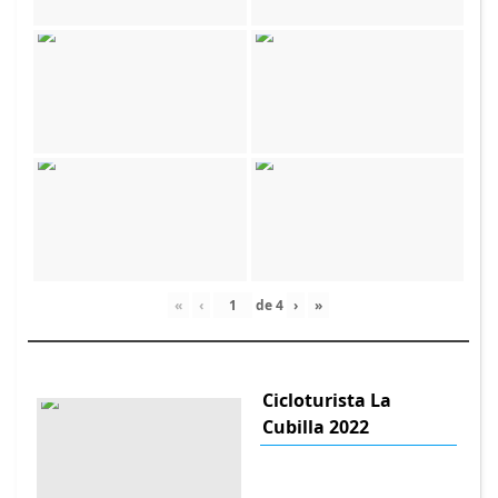
«
‹
de
4
›
»
Cicloturista La
Cubilla 2022