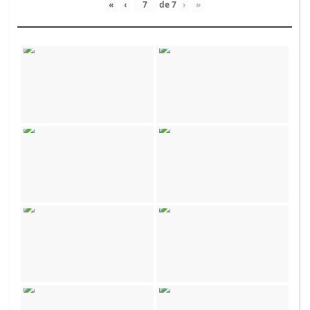
«
‹
de
7
›
»