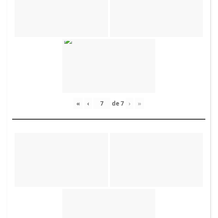
«
‹
de
7
›
»