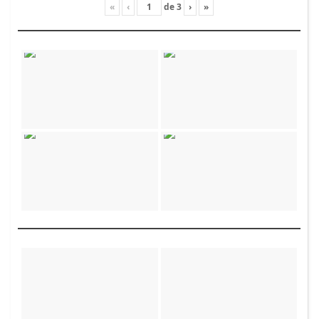
«
‹
de
3
›
»