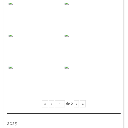
«
‹
de
2
›
»
2025