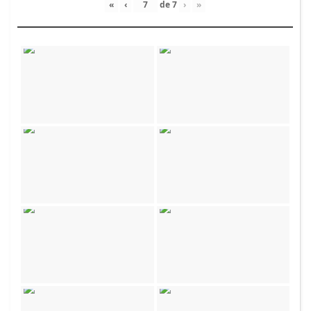
«
‹
de
7
›
»