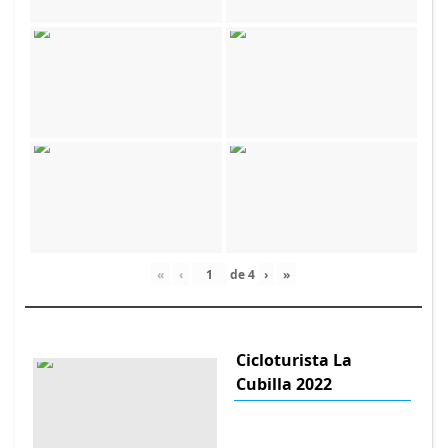
«
‹
de
4
›
»
Cicloturista La
Cubilla 2022