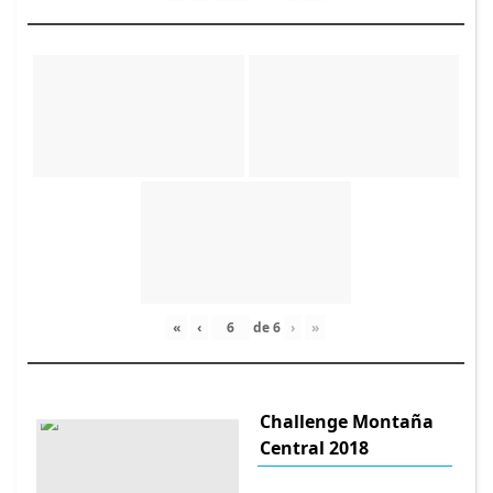
«
‹
de
6
›
»
Challenge Montaña
Central 2018