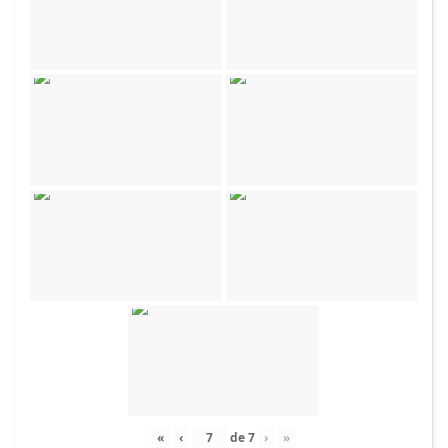
«
‹
de
7
›
»