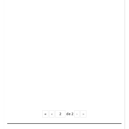
«
‹
de
2
›
»