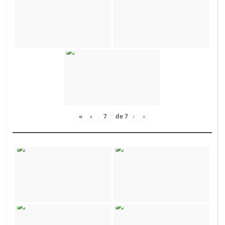
«
‹
de
7
›
»