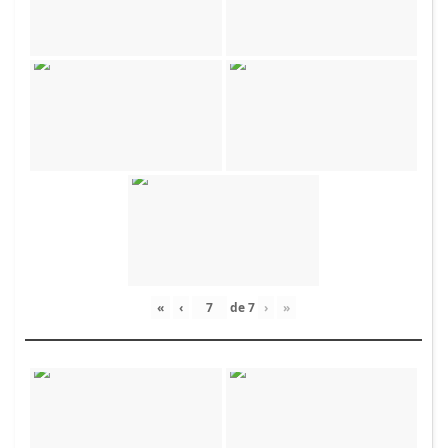
«
‹
de
7
›
»