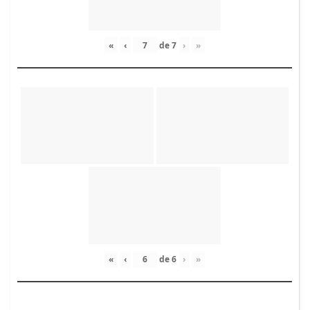
«
‹
de
7
›
»
«
‹
de
6
›
»