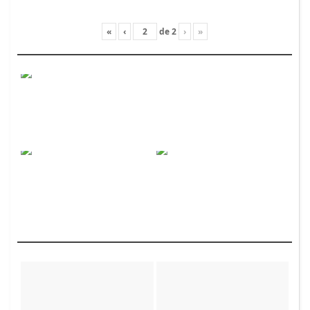
«
‹
de
2
›
»