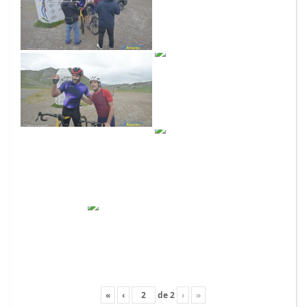
«
‹
de
2
›
»