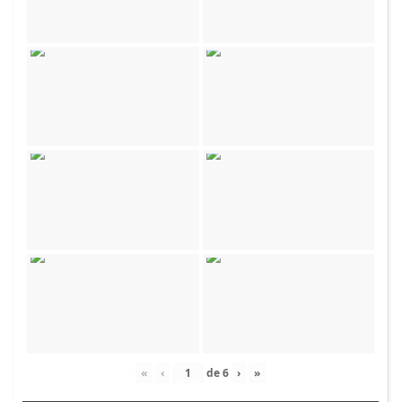
«
‹
de
6
›
»