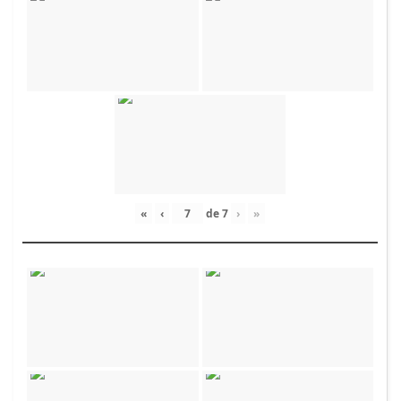
«
‹
de
7
›
»