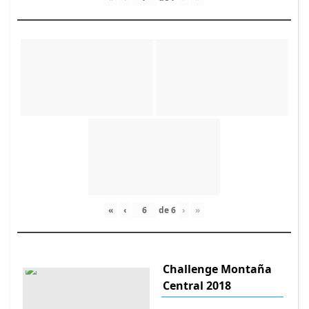
«
‹
de
6
›
»
Challenge Montaña
Central 2018