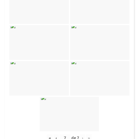
«
‹
de
7
›
»