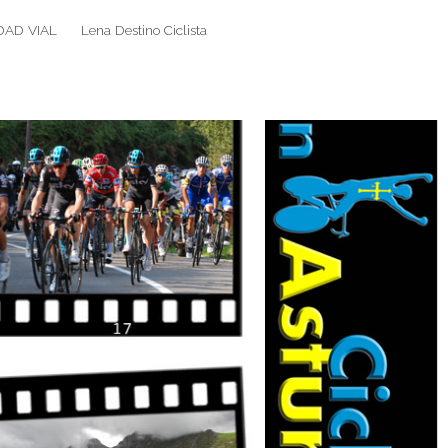
DAD VIAL
Lena Destino Ciclista
Search
Search
for: