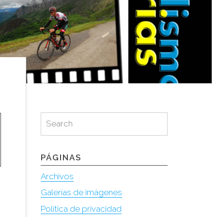
Search
Search
for:
PÁGINAS
Archivos
Galerías de imágenes
Política de privacidad