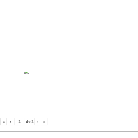
«
‹
de
2
›
»