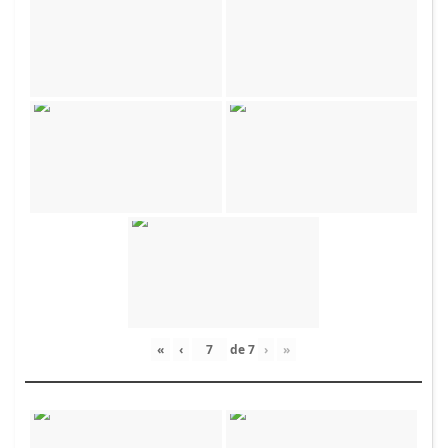
«
‹
de
7
›
»