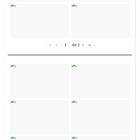
«
‹
de
2
›
»