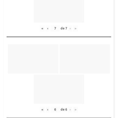
«
‹
de
7
›
»
«
‹
de
6
›
»