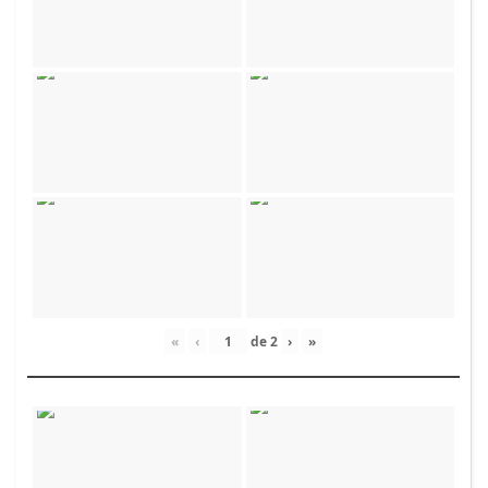
«
‹
de
2
›
»