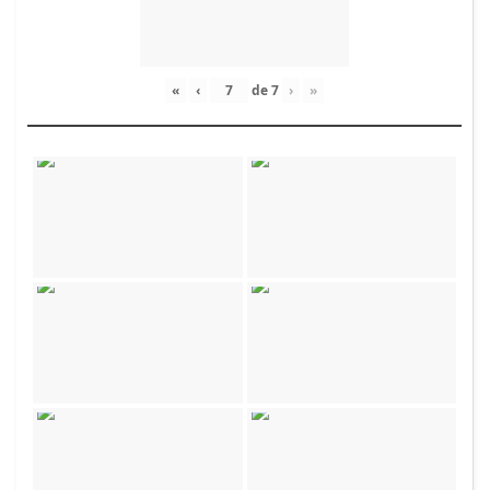
«
‹
de
7
›
»