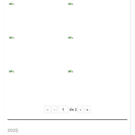
«
‹
de
2
›
»
2025