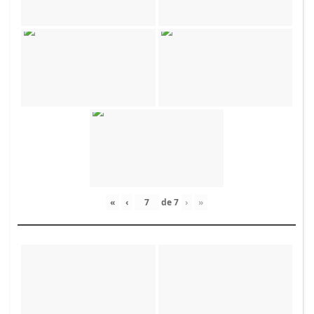
«
‹
de
7
›
»