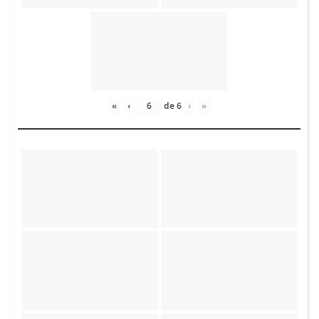
«
‹
de
6
›
»