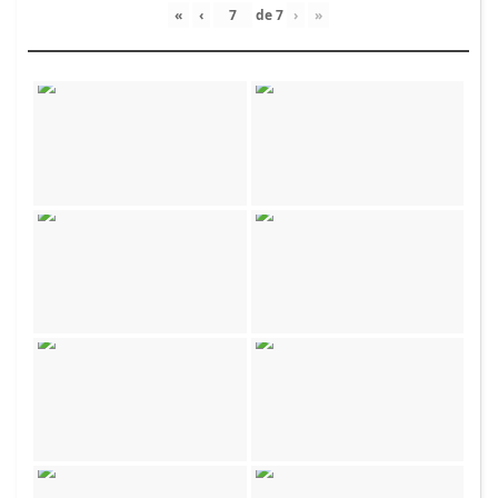
«
‹
de
7
›
»