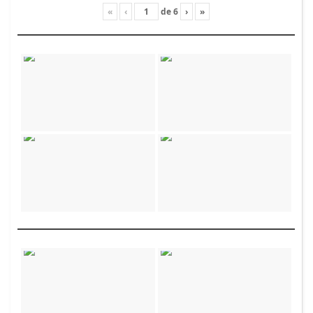
«
‹
de
6
›
»