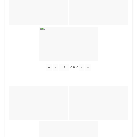
«
‹
de
7
›
»