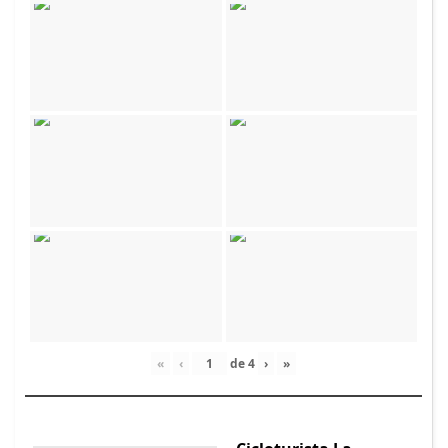
«
‹
de
4
›
»