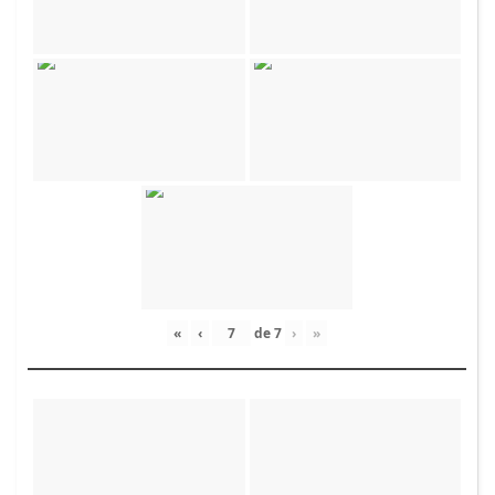
«
‹
de
7
›
»