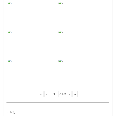
«
‹
de
2
›
»
2025