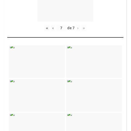
«
‹
de
7
›
»