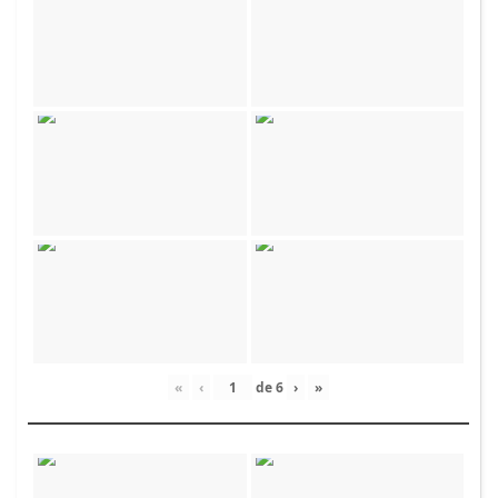
«
‹
de
6
›
»