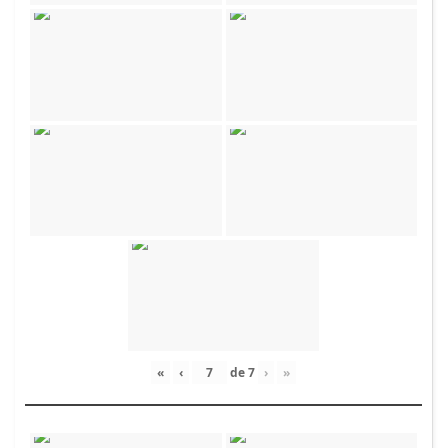
«
‹
de
7
›
»