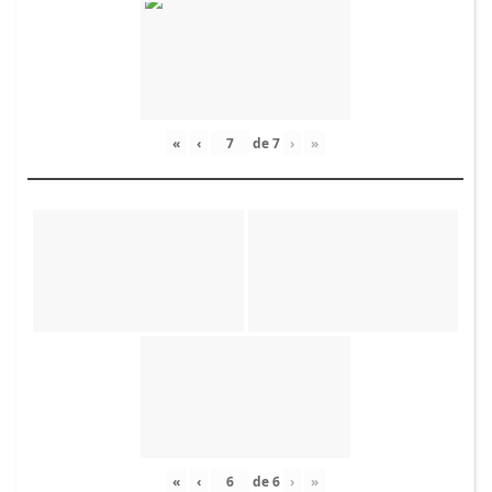
«
‹
de
7
›
»
«
‹
de
6
›
»