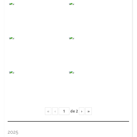
«
‹
de
2
›
»
2025