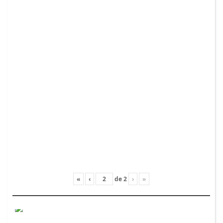
«
‹
de
2
›
»