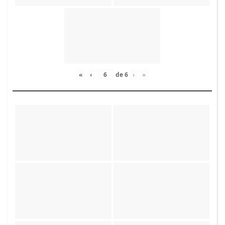
«
‹
de
6
›
»