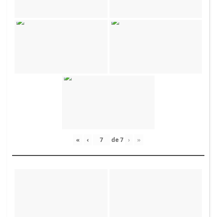
«
‹
de
7
›
»