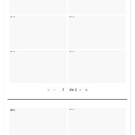
«
‹
de
2
›
»