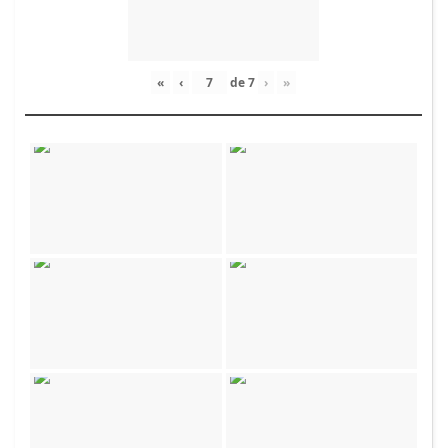
«
‹
de
7
›
»