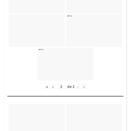
«
‹
de
2
›
»