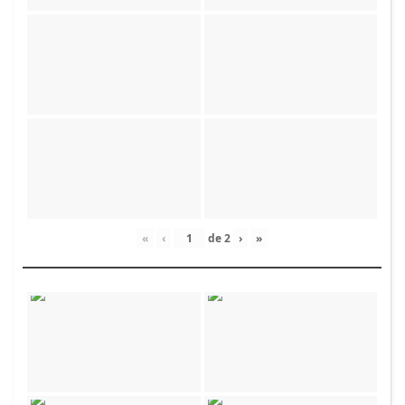
«
‹
de
2
›
»