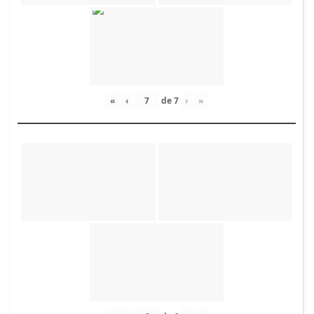
«
‹
de
7
›
»