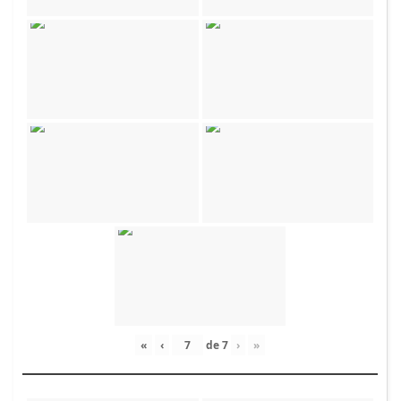
«
‹
de
7
›
»