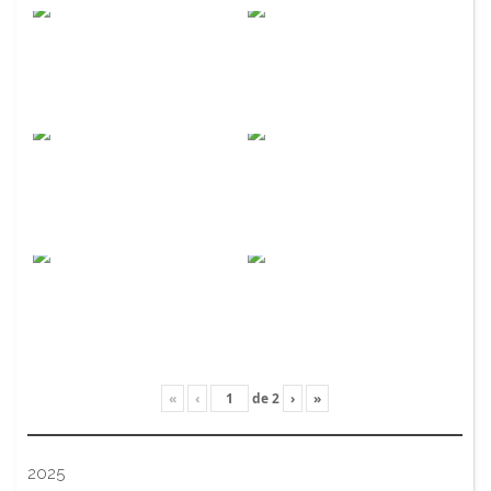
«
‹
de
2
›
»
2025