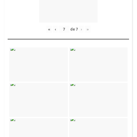
«
‹
de
7
›
»