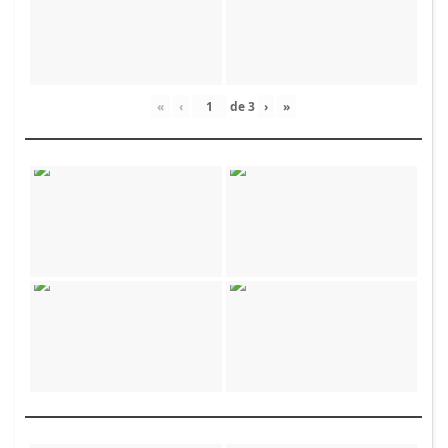
«
‹
de
3
›
»