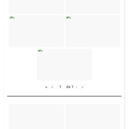
«
‹
de
7
›
»