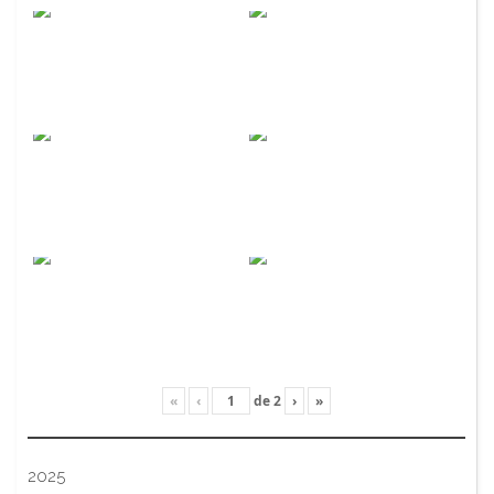
«
‹
de
2
›
»
2025