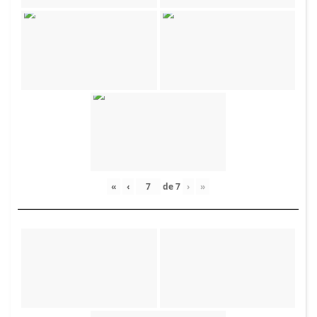
«
‹
de
7
›
»