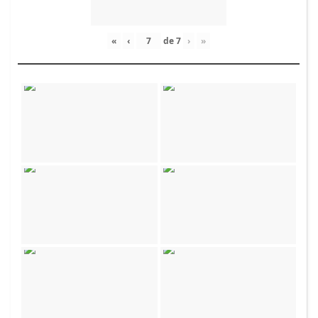
«
‹
de
7
›
»