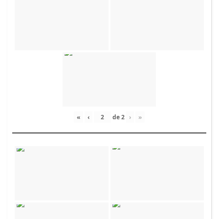
«
‹
de
2
›
»