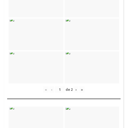
«
‹
de
2
›
»