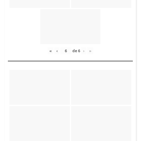
«
‹
de
6
›
»