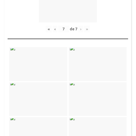
«
‹
de
7
›
»