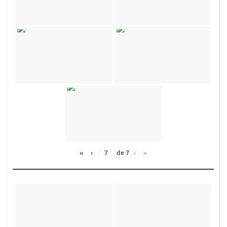
«
‹
de
7
›
»