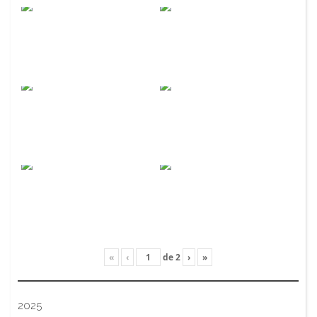
«
‹
de
2
›
»
2025