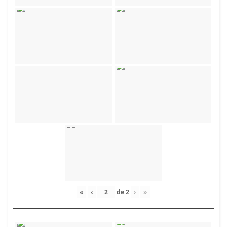
«
‹
de
2
›
»